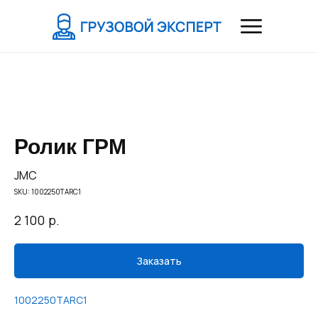
Ролик ГРМ
JMC
SKU:
1002250TARC1
р.
2 100
Заказать
1002250TARC1