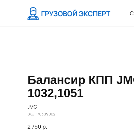
С
Балансир КПП J
1032,1051
JMC
SKU:
170309002
р.
2 750