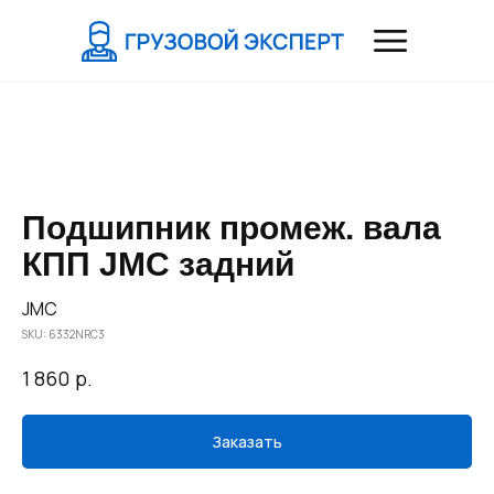
Подшипник промеж. вала
КПП JMC задний
JMC
SKU:
6332NRC3
р.
1 860
Заказать