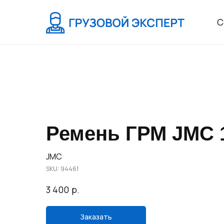
С
Ремень ГРМ JMС 1
JMC
SKU:
94461
р.
3 400
Заказать