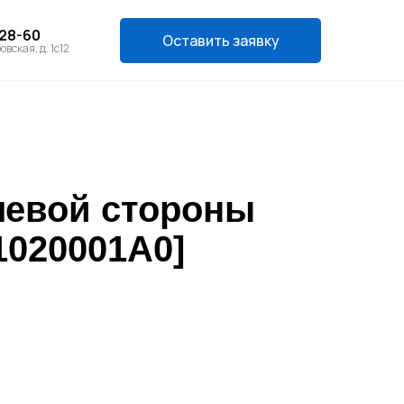
-28-60
Оставить заявку
овская, д. 1с12
левой стороны
91020001A0]