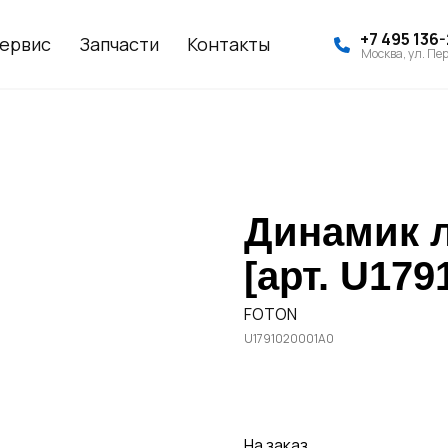
+7 495 136
ервис
Запчасти
Контакты
Москва, ул. Пер
Динамик 
[арт. U17
FOTON
U1791020001A0
Заказать
На заказ