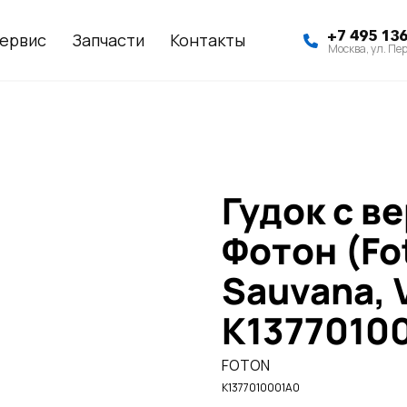
+7 495 13
ервис
Запчасти
Контакты
Москва, ул. Пер
Гудок с в
Фотон (Fo
Sauvana, V
K1377010
FOTON
K1377010001A0