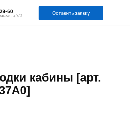
-28-60
Оставить заявку
овская, д. 1с12
одки кабины [арт.
37A0]