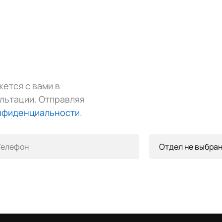
ется с вами в
льтации.
Отправляя
нфиденциальности
.