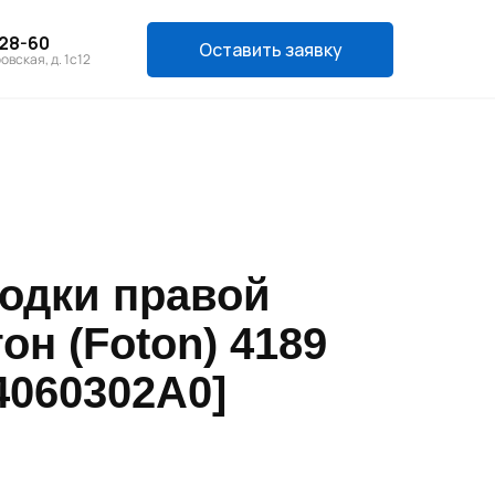
-28-60
Оставить заявку
овская, д. 1с12
одки правой
он (Foton) 4189
74060302A0]