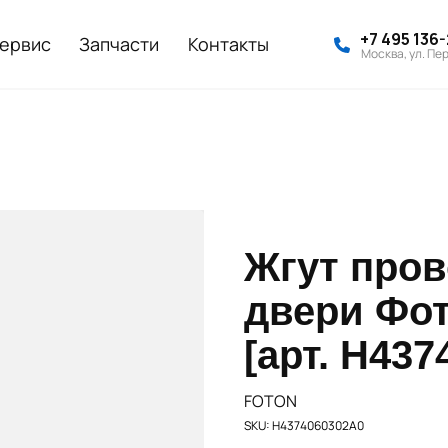
+7 495 136
ервис
Запчасти
Контакты
Москва, ул. Пер
Жгут пров
двери Фот
[арт. H43
FOTON
SKU:
H4374060302A0