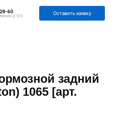
-28-60
Оставить заявку
овская, д. 1с12
ормозной задний
on) 1065 [арт.