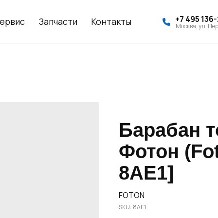
+7 495 136
ервис
Запчасти
Контакты
Москва, ул. Пер
Барабан т
Фотон (Fot
8AE1]
FOTON
SKU:
8AE1