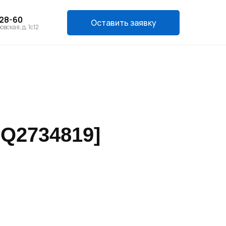
-28-60
Оставить заявку
овская, д. 1с12
 Q2734819]