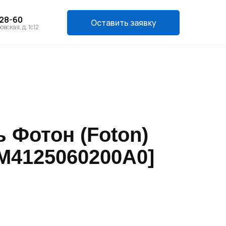
-28-60
Оставить заявку
овская, д. 1с12
 Фотон (Foton)
 M4125060200A0]