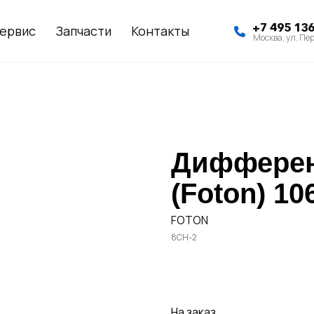
+7 495 13
ервис
Запчасти
Контакты
Москва, ул. Пер
Дифферен
(Foton) 10
FOTON
8CH-2
Заказать
На заказ