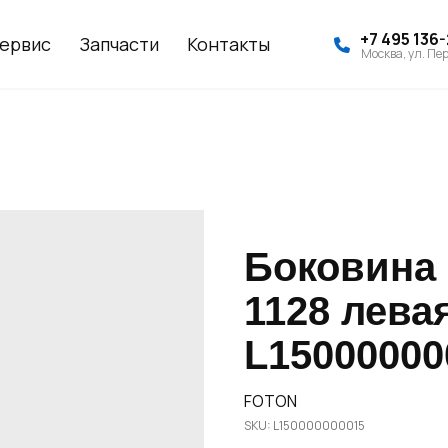
+7 495 136
ервис
Запчасти
Контакты
Москва, ул. Пер
Боковина 
1128 левая
L15000000
FOTON
SKU:
L150000000015