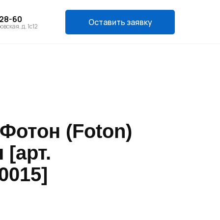
-28-60
Оставить заявку
овская, д. 1с12
Фотон (Foton)
 [арт.
0015]