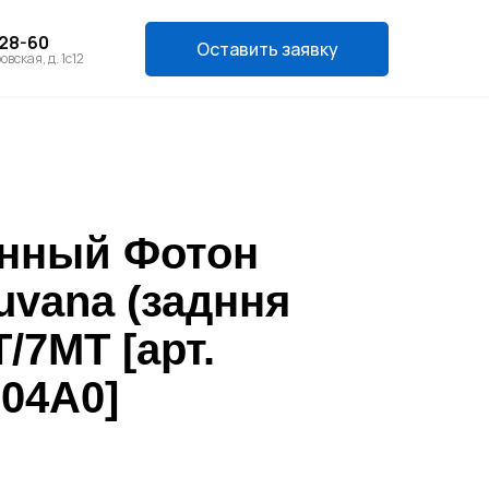
-28-60
Оставить заявку
овская, д. 1с12
анный Фотон
auvana (задння
/7MT [арт.
04A0]