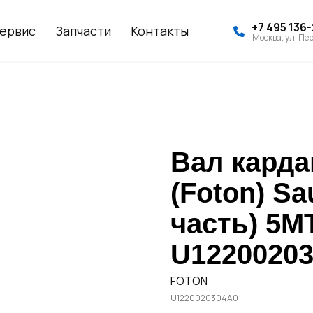
+7 495 136
ервис
Запчасти
Контакты
Москва, ул. Пер
Вал кард
(Foton) S
часть) 5MT
U12200203
FOTON
U1220020304A0